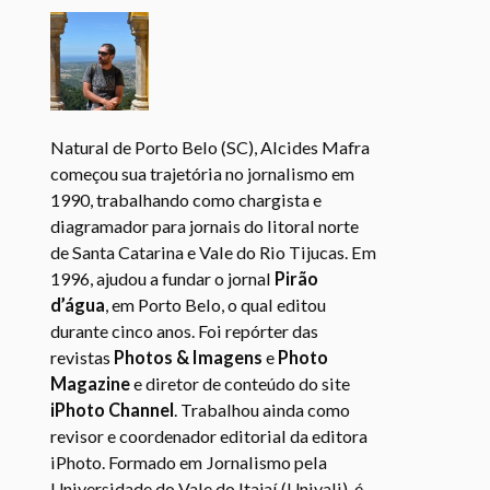
Natural de Porto Belo (SC), Alcides Mafra
começou sua trajetória no jornalismo em
1990, trabalhando como chargista e
diagramador para jornais do litoral norte
de Santa Catarina e Vale do Rio Tijucas. Em
1996, ajudou a fundar o jornal
Pirão
d’água
, em Porto Belo, o qual editou
durante cinco anos. Foi repórter das
revistas
Photos & Imagens
e
Photo
Magazine
e diretor de conteúdo do site
iPhoto Channel
. Trabalhou ainda como
revisor e coordenador editorial da editora
iPhoto. Formado em Jornalismo pela
Universidade do Vale do Itajaí (Univali), é