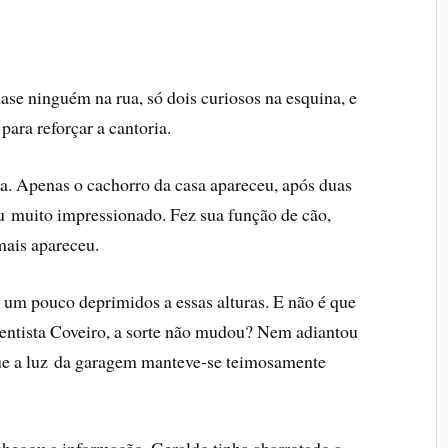
ase ninguém na rua, só dois curiosos na esquina, e
para reforçar a cantoria.
a. Apenas o cachorro da casa apareceu, após duas
u muito impressionado. Fez sua função de cão,
mais apareceu.
e, um pouco deprimidos a essas alturas. E não é que
pentista Coveiro, a sorte não mudou? Nem adiantou
que a luz da garagem manteve-se teimosamente
chegou a informação, Geraldo tinha abarrotado a