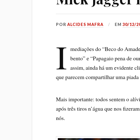
POR
ALCIDES MAFRA
EM
30/12/2
I
mediações do “Beco do Amadeu”
bento” e “Papagaio pena de our
assim, ainda há um evidente cl
que parecem compartilhar uma piada 
Mais importante: todos sentem o alív
após três tiros n’água que nos fizera
nós.