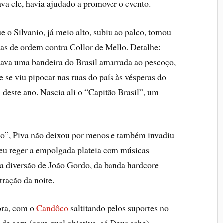
va ele, havia ajudado a promover o evento.
o Silvanio, já meio alto, subiu ao palco, tomou
ras de ordem contra Collor de Mello. Detalhe:
ava uma bandeira do Brasil amarrada ao pescoço,
 se viu pipocar nas ruas do país às vésperas do
l deste ano. Nascia ali o “Capitão Brasil”, um
o”, Piva não deixou por menos e também invadiu
veu reger a empolgada plateia com músicas
a diversão de João Gordo, da banda hardcore
tração da noite.
fora, com o
Candôco
saltitando pelos suportes no
 de som (com qual objetivo, só Deus sabe).