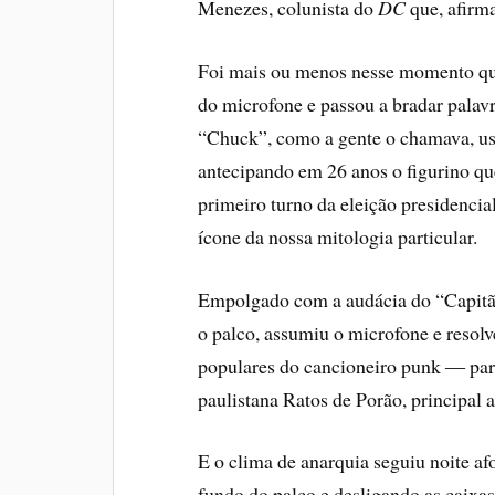
Menezes, colunista do
DC
que, afirma
Foi mais ou menos nesse momento que 
do microfone e passou a bradar palav
“Chuck”, como a gente o chamava, us
antecipando em 26 anos o figurino que
primeiro turno da eleição presidencia
ícone da nossa mitologia particular.
Empolgado com a audácia do “Capitã
o palco, assumiu o microfone e resol
populares do cancioneiro punk ― par
paulistana Ratos de Porão, principal a
E o clima de anarquia seguiu noite a
fundo do palco e desligando as caixas