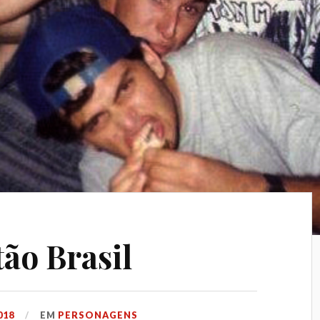
tão Brasil
018
EM
PERSONAGENS